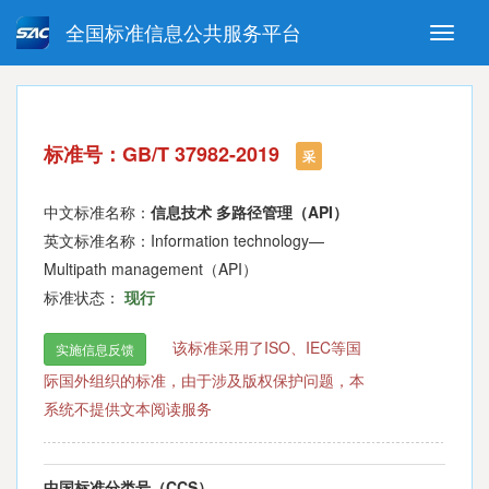
全国标准信息公共服务平台
Toggle
naviga
强制性国家标准
推荐性国家标准
国家标准外文版
指导性技术文件
标准号：GB/T 37982-2019
(National standards in foreign
采
language version)
中文标准名称：
信息技术 多路径管理（API）
英文标准名称：Information technology—
Multipath management（API）
标准状态：
现行
该标准采用了ISO、IEC等国
实施信息反馈
际国外组织的标准，由于涉及版权保护问题，本
系统不提供文本阅读服务
中国标准分类号（CCS）