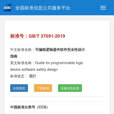
全国标准信息公共服务平台
Toggle
naviga
强制性国家标准
推荐性国家标准
国家标准外文版
指导性技术文件
标准号：GB/T 37691-2019
(National standards in foreign
language version)
中文标准名称：
可编程逻辑器件软件安全性设计
指南
英文标准名称：Guide for programmable logic
device software safety design
标准状态：
现行
在线预览
下载标准
实施信息反馈
中国标准分类号（CCS）