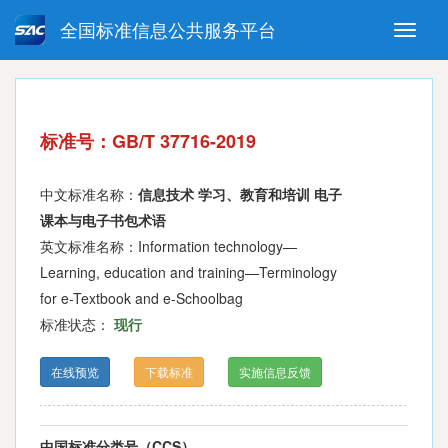
全国标准信息公共服务平台
Toggle
naviga
强制性国家标准
推荐性国家标准
国家标准外文版
指导性技术文件
标准号：GB/T 37716-2019
(National standards in foreign
language version)
中文标准名称：
信息技术 学习、教育和培训 电子
课本与电子书包术语
英文标准名称：Information technology—
Learning, education and training—Terminology
for e-Textbook and e-Schoolbag
标准状态：
现行
在线预览
下载标准
实施信息反馈
中国标准分类号（CCS）