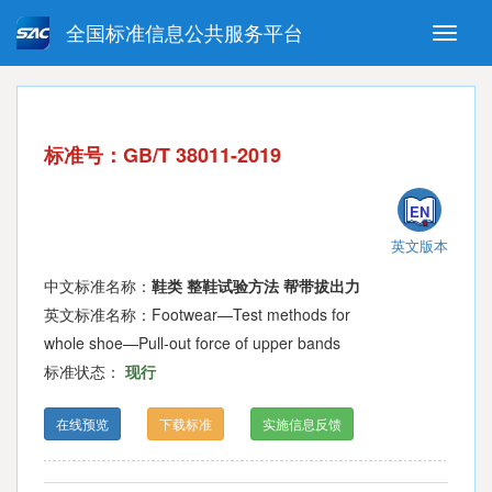
全国标准信息公共服务平台
Toggle
naviga
强制性国家标准
推荐性国家标准
国家标准外文版
指导性技术文件
标准号：GB/T 38011-2019
(National standards in foreign
language version)
EN
英文版本
中文标准名称：
鞋类 整鞋试验方法 帮带拔出力
英文标准名称：Footwear—Test methods for
whole shoe—Pull-out force of upper bands
标准状态：
现行
在线预览
下载标准
实施信息反馈