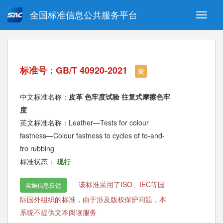
全国标准信息公共服务平台
Toggle
naviga
强制性国家标准
推荐性国家标准
国家标准外文版
指导性技术文件
标准号：GB/T 40920-2021
(National standards in foreign
采
language version)
中文标准名称：
皮革 色牢度试验 往复式摩擦色牢
度
英文标准名称：Leather—Tests for colour
fastness—Colour fastness to cycles of to-and-
fro rubbing
标准状态：
现行
该标准采用了ISO、IEC等国
实施信息反馈
际国外组织的标准，由于涉及版权保护问题，本
系统不提供文本阅读服务