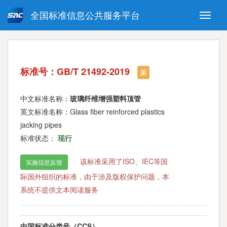
全国标准信息公共服务平台
Toggle
naviga
强制性国家标准
推荐性国家标准
国家标准外文版
指导性技术文件
标准号：GB/T 21492-2019
(National standards in foreign
采
language version)
中文标准名称：
玻璃纤维增强塑料顶管
英文标准名称：Glass fiber reinforced plastics
jacking pipes
标准状态：
现行
该标准采用了ISO、IEC等国
实施信息反馈
际国外组织的标准，由于涉及版权保护问题，本
系统不提供文本阅读服务
中国标准分类号（CCS）