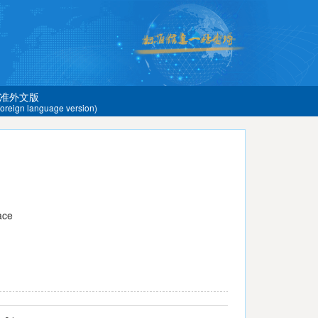
准外文版
 foreign language version)
ace