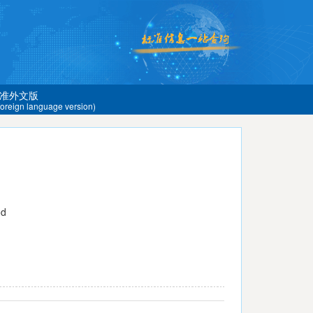
准外文版
 foreign language version)
od