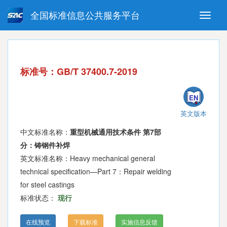
全国标准信息公共服务平台
Toggle
naviga
强制性国家标准
推荐性国家标准
国家标准外文版
指导性技术文件
标准号：GB/T 37400.7-2019
(National standards in foreign
language version)
EN
英文版本
中文标准名称：
重型机械通用技术条件 第7部
分：铸钢件补焊
英文标准名称：Heavy mechanical general
technical specification—Part 7：Repair welding
for steel castings
标准状态：
现行
在线预览
下载标准
实施信息反馈