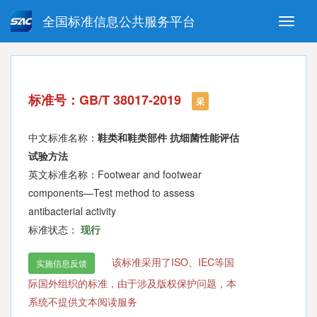
全国标准信息公共服务平台
Toggle
naviga
强制性国家标准
推荐性国家标准
国家标准外文版
指导性技术文件
标准号：GB/T 38017-2019
(National standards in foreign
采
language version)
中文标准名称：
鞋类和鞋类部件 抗细菌性能评估
试验方法
英文标准名称：Footwear and footwear
components—Test method to assess
antibacterial activity
标准状态：
现行
该标准采用了ISO、IEC等国
实施信息反馈
际国外组织的标准，由于涉及版权保护问题，本
系统不提供文本阅读服务