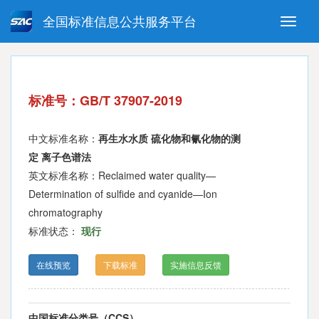
全国标准信息公共服务平台
Toggle
naviga
强制性国家标准
推荐性国家标准
国家标准外文版
指导性技术文件
标准号：GB/T 37907-2019
(National standards in foreign
language version)
中文标准名称：
再生水水质 硫化物和氰化物的测
定 离子色谱法
英文标准名称：Reclaimed water quality—
Determination of sulfide and cyanide—Ion
chromatography
标准状态：
现行
在线预览
下载标准
实施信息反馈
中国标准分类号（CCS）