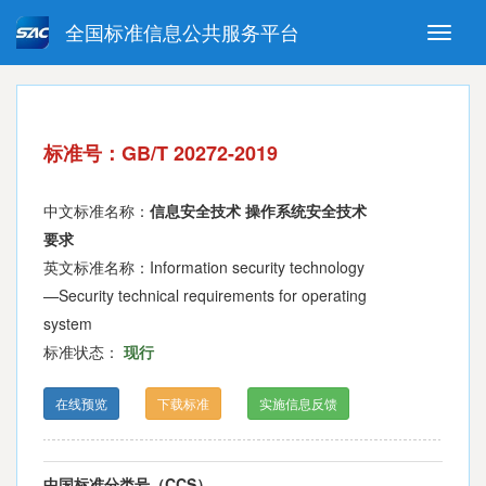
全国标准信息公共服务平台
Toggle
naviga
强制性国家标准
推荐性国家标准
国家标准外文版
指导性技术文件
标准号：GB/T 20272-2019
(National standards in foreign
language version)
中文标准名称：
信息安全技术 操作系统安全技术
要求
英文标准名称：Information security technology
—Security technical requirements for operating
system
标准状态：
现行
在线预览
下载标准
实施信息反馈
中国标准分类号（CCS）