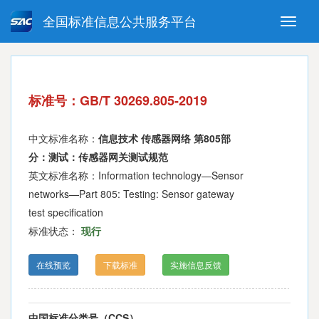
全国标准信息公共服务平台
Toggle
naviga
强制性国家标准
推荐性国家标准
国家标准外文版
指导性技术文件
标准号：GB/T 30269.805-2019
(National standards in foreign
language version)
中文标准名称：
信息技术 传感器网络 第805部
分：测试：传感器网关测试规范
英文标准名称：Information technology—Sensor
networks—Part 805: Testing: Sensor gateway
test specification
标准状态：
现行
在线预览
下载标准
实施信息反馈
中国标准分类号（CCS）