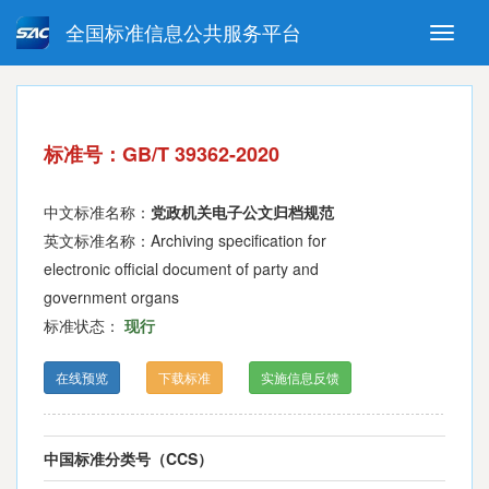
全国标准信息公共服务平台
Toggle
naviga
强制性国家标准
推荐性国家标准
国家标准外文版
指导性技术文件
标准号：GB/T 39362-2020
(National standards in foreign
language version)
中文标准名称：
党政机关电子公文归档规范
英文标准名称：Archiving specification for
electronic official document of party and
government organs
标准状态：
现行
在线预览
下载标准
实施信息反馈
中国标准分类号（CCS）