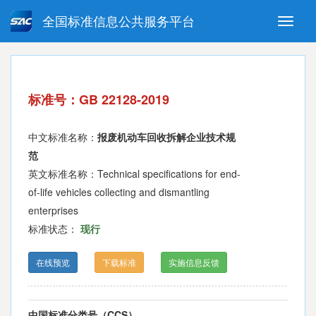
全国标准信息公共服务平台
Toggle
naviga
强制性国家标准
推荐性国家标准
国家标准外文版
指导性技术文件
标准号：GB 22128-2019
(National standards in foreign
language version)
中文标准名称：
报废机动车回收拆解企业技术规
范
英文标准名称：Technical specifications for end-
of-life vehicles collecting and dismantling
enterprises
标准状态：
现行
在线预览
下载标准
实施信息反馈
中国标准分类号（CCS）