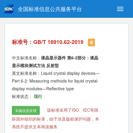
全国标准信息公共服务平台
Toggle
naviga
强制性国家标准
推荐性国家标准
国家标准外文版
指导性技术文件
标准号：GB/T 18910.62-2019
(National standards in foreign
采
language version)
中文标准名称：
液晶显示器件 第6-2部分：液晶
显示模块测试方法 反射型
英文标准名称：Liquid crystal display devices—
Part 6-2: Measuring methods for liquid crystal
display modules—Reflective type
标准状态：
现行
该标准采用了ISO、IEC等国
实施信息反馈
际国外组织的标准，由于涉及版权保护问题，本
系统不提供文本阅读服务