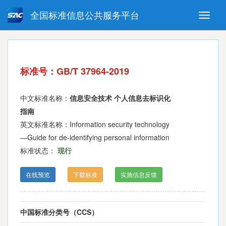
全国标准信息公共服务平台
Toggle
naviga
强制性国家标准
推荐性国家标准
国家标准外文版
指导性技术文件
标准号：GB/T 37964-2019
(National standards in foreign
language version)
中文标准名称：
信息安全技术 个人信息去标识化
指南
英文标准名称：Information security technology
—Guide for de-identifying personal information
标准状态：
现行
在线预览
下载标准
实施信息反馈
中国标准分类号（CCS）