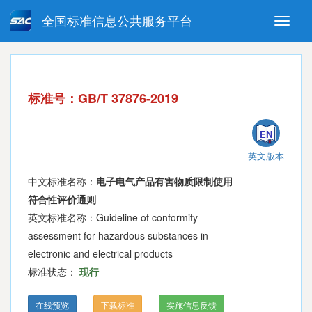
全国标准信息公共服务平台
Toggle
naviga
强制性国家标准
推荐性国家标准
国家标准外文版
指导性技术文件
标准号：GB/T 37876-2019
(National standards in foreign
language version)
EN
英文版本
中文标准名称：
电子电气产品有害物质限制使用
符合性评价通则
英文标准名称：Guideline of conformity
assessment for hazardous substances in
electronic and electrical products
标准状态：
现行
在线预览
下载标准
实施信息反馈