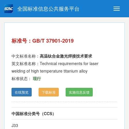
全国标准信息公共服务平台
Toggle
naviga
强制性国家标准
推荐性国家标准
国家标准外文版
指导性技术文件
标准号：GB/T 37901-2019
(National standards in foreign
language version)
中文标准名称：
高温钛合金激光焊接技术要求
英文标准名称：Technical requirements for laser
welding of high temperature titanium alloy
标准状态：
现行
在线预览
下载标准
实施信息反馈
中国标准分类号（CCS）
J33