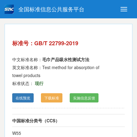
全国标准信息公共服务平台
Toggle
naviga
强制性国家标准
推荐性国家标准
国家标准外文版
指导性技术文件
标准号：GB/T 22799-2019
(National standards in foreign
language version)
中文标准名称：
毛巾产品吸水性测试方法
英文标准名称：Test method for absorption of
towel products
标准状态：
现行
在线预览
下载标准
实施信息反馈
中国标准分类号（CCS）
W55