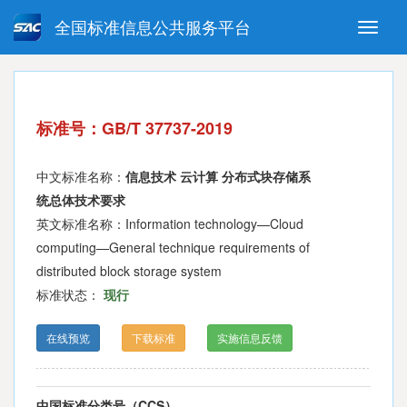
全国标准信息公共服务平台
Toggle
naviga
强制性国家标准
推荐性国家标准
国家标准外文版
指导性技术文件
标准号：GB/T 37737-2019
(National standards in foreign
language version)
中文标准名称：
信息技术 云计算 分布式块存储系
统总体技术要求
英文标准名称：Information technology—Cloud
computing—General technique requirements of
distributed block storage system
标准状态：
现行
在线预览
下载标准
实施信息反馈
中国标准分类号（CCS）