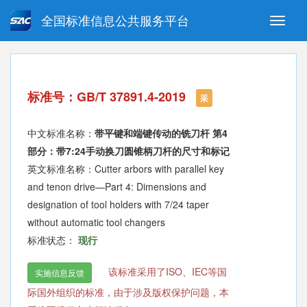
全国标准信息公共服务平台
Toggle
naviga
强制性国家标准
推荐性国家标准
国家标准外文版
指导性技术文件
标准号：GB/T 37891.4-2019
(National standards in foreign
采
language version)
中文标准名称：
带平键和端键传动的铣刀杆 第4
部分：带7:24手动换刀圆锥柄刀杆的尺寸和标记
英文标准名称：Cutter arbors with parallel key
and tenon drive—Part 4: Dimensions and
designation of tool holders with 7/24 taper
without automatic tool changers
标准状态：
现行
该标准采用了ISO、IEC等国
实施信息反馈
际国外组织的标准，由于涉及版权保护问题，本