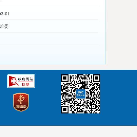
0
03-01
准委