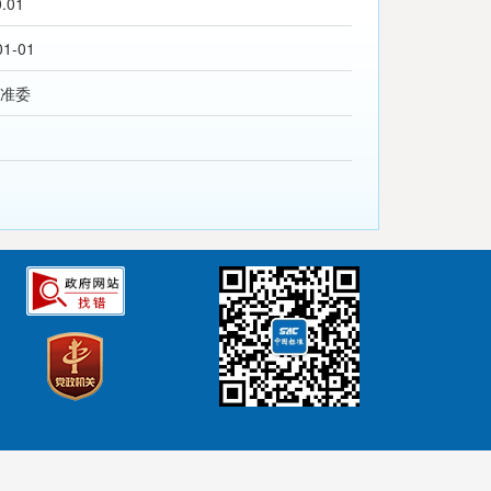
0.01
01-01
准委