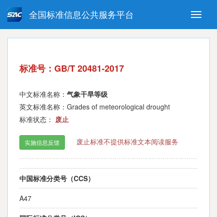
全国标准信息公共服务平台
Toggle
naviga
强制性国家标准
推荐性国家标准
国家标准外文版
指导性技术文件
标准号：GB/T 20481-2017
(National standards in foreign
language version)
中文标准名称：
气象干旱等级
英文标准名称：Grades of meteorological drought
标准状态：
废止
废止标准不提供标准文本阅读服务
实施信息反馈
中国标准分类号（CCS）
A47