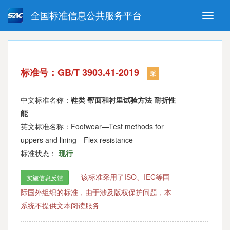
全国标准信息公共服务平台
Toggle
naviga
强制性国家标准
推荐性国家标准
国家标准外文版
指导性技术文件
标准号：GB/T 3903.41-2019
(National standards in foreign
采
language version)
中文标准名称：
鞋类 帮面和衬里试验方法 耐折性
能
英文标准名称：Footwear—Test methods for
uppers and lining—Flex resistance
标准状态：
现行
该标准采用了ISO、IEC等国
实施信息反馈
际国外组织的标准，由于涉及版权保护问题，本
系统不提供文本阅读服务