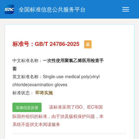
全国标准信息公共服务平台
Toggle
naviga
强制性国家标准
推荐性国家标准
国家标准外文版
指导性技术文件
标准号：GB/T 24786-2025
(National standards in foreign
采
language version)
中文标准名称：
一次性使用聚氯乙烯医用检查手
套
英文标准名称：Single-use medical poly(vinyl
chloride)examination gloves
标准状态：
即将实施
该标准采用了ISO、IEC等国
实施信息反馈
际国外组织的标准，由于涉及版权保护问题，本
系统不提供文本阅读服务