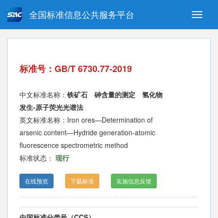
全国标准信息公共服务平台
Toggle
naviga
强制性国家标准
推荐性国家标准
国家标准外文版
指导性技术文件
标准号：GB/T 6730.77-2019
(National standards in foreign
language version)
中文标准名称：
铁矿石 砷含量的测定 氢化物
发生-原子荧光光谱法
英文标准名称：Iron ores—Determination of
arsenic content—Hydride generation-atomic
fluorescence spectrometric method
标准状态：
现行
在线预览
下载标准
实施信息反馈
中国标准分类号（CCS）