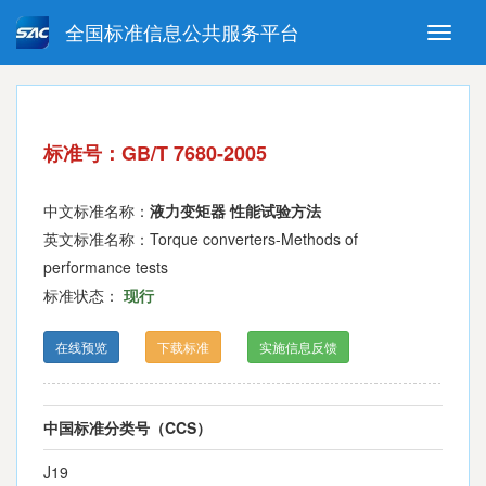
全国标准信息公共服务平台
Toggle
naviga
强制性国家标准
推荐性国家标准
国家标准外文版
指导性技术文件
标准号：GB/T 7680-2005
(National standards in foreign
language version)
中文标准名称：
液力变矩器 性能试验方法
英文标准名称：Torque converters-Methods of
performance tests
标准状态：
现行
在线预览
下载标准
实施信息反馈
中国标准分类号（CCS）
J19