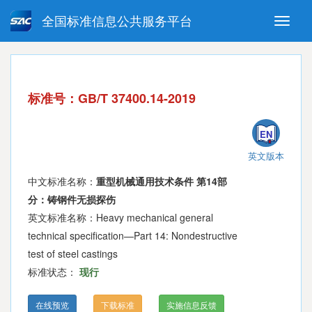
全国标准信息公共服务平台
Toggle
naviga
强制性国家标准
推荐性国家标准
国家标准外文版
指导性技术文件
标准号：GB/T 37400.14-2019
(National standards in foreign
language version)
EN
英文版本
中文标准名称：
重型机械通用技术条件 第14部
分：铸钢件无损探伤
英文标准名称：Heavy mechanical general
technical specification—Part 14: Nondestructive
test of steel castings
标准状态：
现行
在线预览
下载标准
实施信息反馈