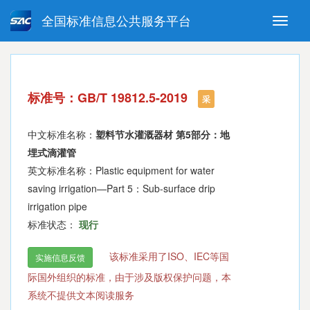
全国标准信息公共服务平台
Toggle
naviga
强制性国家标准
推荐性国家标准
国家标准外文版
指导性技术文件
标准号：GB/T 19812.5-2019
(National standards in foreign
采
language version)
中文标准名称：
塑料节水灌溉器材 第5部分：地
埋式滴灌管
英文标准名称：Plastic equipment for water
saving irrigation—Part 5：Sub-surface drip
irrigation pipe
标准状态：
现行
该标准采用了ISO、IEC等国
实施信息反馈
际国外组织的标准，由于涉及版权保护问题，本
系统不提供文本阅读服务