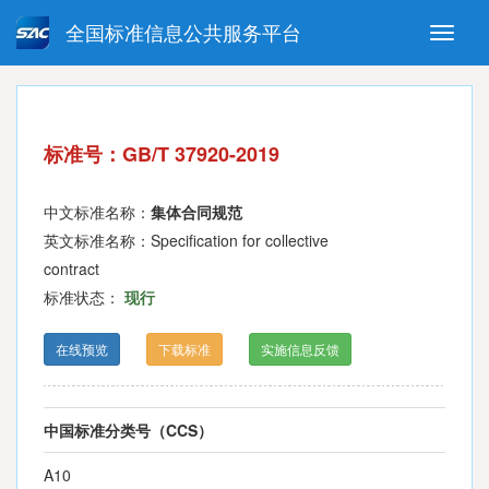
全国标准信息公共服务平台
Toggle
naviga
强制性国家标准
推荐性国家标准
国家标准外文版
指导性技术文件
标准号：GB/T 37920-2019
(National standards in foreign
language version)
中文标准名称：
集体合同规范
英文标准名称：Specification for collective
contract
标准状态：
现行
在线预览
下载标准
实施信息反馈
中国标准分类号（CCS）
A10