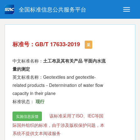
全国标准信息公共服务平台
Toggle
naviga
强制性国家标准
推荐性国家标准
国家标准外文版
指导性技术文件
标准号：GB/T 17633-2019
(National standards in foreign
采
language version)
中文标准名称：
土工布及其有关产品 平面内水流
量的测定
英文标准名称：Geotextiles and geotextile-
related products－Determination of water flow
capacity in their plane
标准状态：
现行
该标准采用了ISO、IEC等国
实施信息反馈
际国外组织的标准，由于涉及版权保护问题，本
系统不提供文本阅读服务