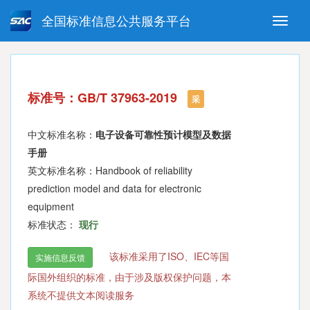
全国标准信息公共服务平台
Toggle
naviga
强制性国家标准
推荐性国家标准
国家标准外文版
指导性技术文件
标准号：GB/T 37963-2019
(National standards in foreign
采
language version)
中文标准名称：
电子设备可靠性预计模型及数据
手册
英文标准名称：Handbook of reliability
prediction model and data for electronic
equipment
标准状态：
现行
该标准采用了ISO、IEC等国
实施信息反馈
际国外组织的标准，由于涉及版权保护问题，本
系统不提供文本阅读服务