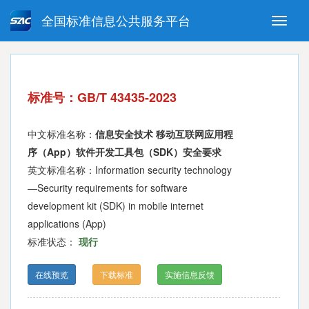
全国标准信息公共服务平台
Toggle
naviga
强制性国家标准
推荐性国家标准
国家标准外文版
指导性技术文件
标准号：GB/T 43435-2023
(National standards in foreign
language version)
中文标准名称：
信息安全技术 移动互联网应用程
序（App）软件开发工具包（SDK）安全要求
英文标准名称：Information security technology
—Security requirements for software
development kit (SDK) in mobile internet
applications (App)
标准状态：
现行
在线预览
下载标准
实施信息反馈