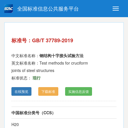
全国标准信息公共服务平台
Toggle
naviga
强制性国家标准
推荐性国家标准
国家标准外文版
指导性技术文件
标准号：GB/T 37789-2019
(National standards in foreign
language version)
中文标准名称：
钢结构十字接头试验方法
英文标准名称：Test methods for cruciform
joints of steel structures
标准状态：
现行
在线预览
下载标准
实施信息反馈
中国标准分类号（CCS）
H20