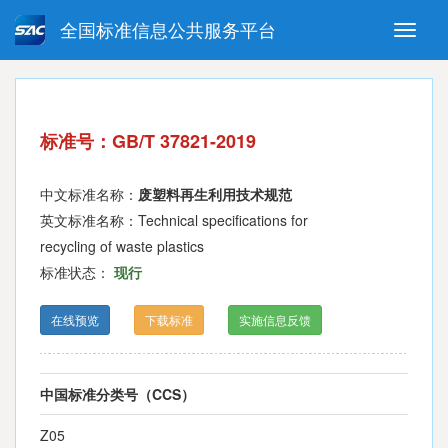
全国标准信息公共服务平台
Toggle
naviga
强制性国家标准
推荐性国家标准
国家标准外文版
指导性技术文件
标准号：GB/T 37821-2019
(National standards in foreign
language version)
中文标准名称：
废塑料再生利用技术规范
英文标准名称：Technical specifications for
recycling of waste plastics
标准状态：
现行
在线预览
下载标准
实施信息反馈
中国标准分类号（CCS）
Z05