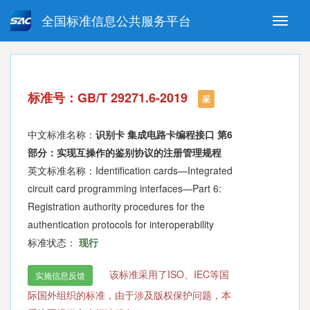
全国标准信息公共服务平台
Toggle
naviga
强制性国家标准
推荐性国家标准
国家标准外文版
指导性技术文件
标准号：GB/T 29271.6-2019
(National standards in foreign
采
language version)
中文标准名称：
识别卡 集成电路卡编程接口 第6
部分：实现互操作的鉴别协议的注册管理规程
英文标准名称：Identification cards—Integrated
circuit card programming interfaces—Part 6:
Registration authority procedures for the
authentication protocols for interoperability
标准状态：
现行
该标准采用了ISO、IEC等国
实施信息反馈
际国外组织的标准，由于涉及版权保护问题，本