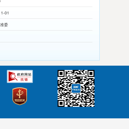
0
11-01
准委