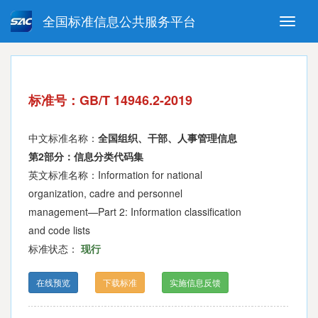
全国标准信息公共服务平台
Toggle
naviga
强制性国家标准
推荐性国家标准
国家标准外文版
指导性技术文件
标准号：GB/T 14946.2-2019
(National standards in foreign
language version)
中文标准名称：
全国组织、干部、人事管理信息
第2部分：信息分类代码集
英文标准名称：Information for national
organization, cadre and personnel
management—Part 2: Information classification
and code lists
标准状态：
现行
在线预览
下载标准
实施信息反馈