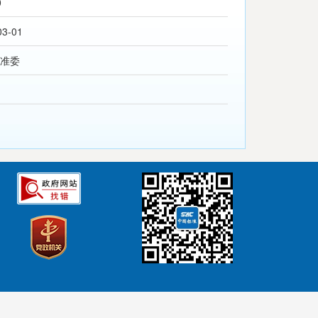
0
03-01
准委