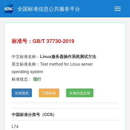
全国标准信息公共服务平台
Toggle
naviga
强制性国家标准
推荐性国家标准
国家标准外文版
指导性技术文件
标准号：GB/T 37730-2019
(National standards in foreign
language version)
中文标准名称：
Linux服务器操作系统测试方法
英文标准名称：Test method for Linux server
operating system
标准状态：
现行
在线预览
下载标准
实施信息反馈
中国标准分类号（CCS）
L74