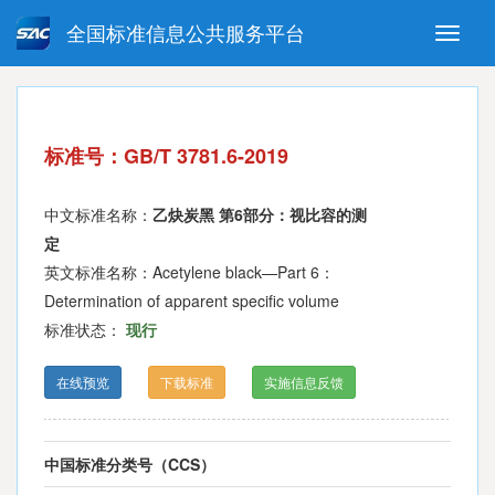
全国标准信息公共服务平台
Toggle
naviga
强制性国家标准
推荐性国家标准
国家标准外文版
指导性技术文件
标准号：GB/T 3781.6-2019
(National standards in foreign
language version)
中文标准名称：
乙炔炭黑 第6部分：视比容的测
定
英文标准名称：Acetylene black—Part 6：
Determination of apparent specific volume
标准状态：
现行
在线预览
下载标准
实施信息反馈
中国标准分类号（CCS）