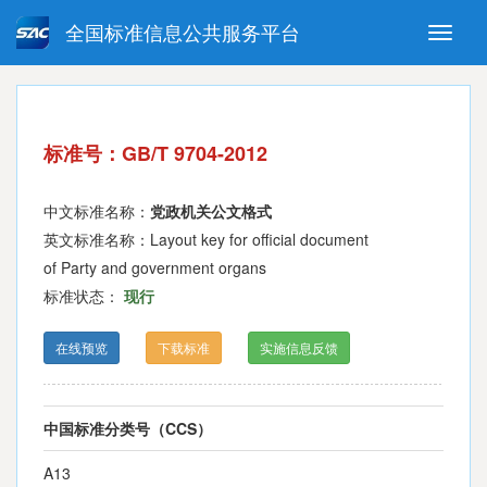
全国标准信息公共服务平台
Toggle
naviga
强制性国家标准
推荐性国家标准
国家标准外文版
指导性技术文件
标准号：GB/T 9704-2012
(National standards in foreign
language version)
中文标准名称：
党政机关公文格式
英文标准名称：Layout key for official document
of Party and government organs
标准状态：
现行
在线预览
下载标准
实施信息反馈
中国标准分类号（CCS）
A13