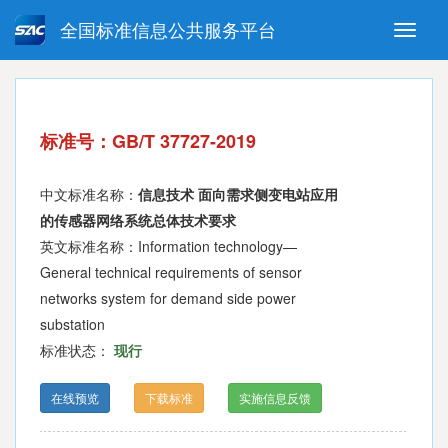
全国标准信息公共服务平台
Toggle
naviga
强制性国家标准
推荐性国家标准
国家标准外文版
指导性技术文件
标准号：GB/T 37727-2019
(National standards in foreign
language version)
中文标准名称：
信息技术 面向需求侧变电站应用
的传感器网络系统总体技术要求
英文标准名称：Information technology—
General technical requirements of sensor
networks system for demand side power
substation
标准状态：
现行
在线预览
下载标准
实施信息反馈