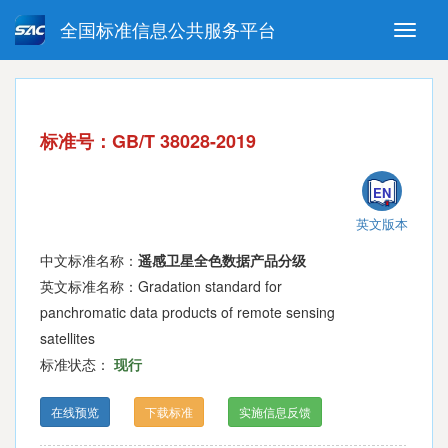
全国标准信息公共服务平台
Toggle
naviga
强制性国家标准
推荐性国家标准
国家标准外文版
指导性技术文件
标准号：GB/T 38028-2019
(National standards in foreign
language version)
EN
英文版本
中文标准名称：
遥感卫星全色数据产品分级
英文标准名称：Gradation standard for
panchromatic data products of remote sensing
satellites
标准状态：
现行
在线预览
下载标准
实施信息反馈