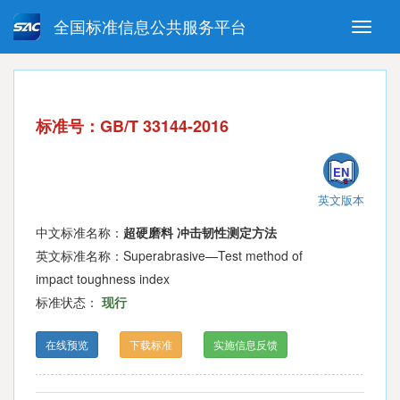
全国标准信息公共服务平台
Toggle
naviga
强制性国家标准
推荐性国家标准
国家标准外文版
指导性技术文件
标准号：GB/T 33144-2016
(National standards in foreign
language version)
EN
英文版本
中文标准名称：
超硬磨料 冲击韧性测定方法
英文标准名称：Superabrasive—Test method of
impact toughness index
标准状态：
现行
在线预览
下载标准
实施信息反馈