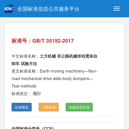
全国标准信息公共服务平台
Toggle
naviga
强制性国家标准
推荐性国家标准
国家标准外文版
指导性技术文件
标准号：GB/T 35192-2017
(National standards in foreign
language version)
中文标准名称：
土方机械 非公路机械传动宽体自
卸车 试验方法
英文标准名称：Earth-moving machinery—Non-
road mechanical drive wide-body dumpers—
Test methods
标准状态：
现行
在线预览
下载标准
实施信息反馈
中国标准分类号（CCS）