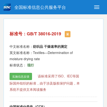
全国标准信息公共服务平台
Toggle
naviga
强制性国家标准
推荐性国家标准
国家标准外文版
指导性技术文件
标准号：GB/T 38016-2019
(National standards in foreign
采
language version)
中文标准名称：
纺织品 干燥速率的测定
英文标准名称：Textiles—Determination of
moisture drying rate
标准状态：
现行
该标准采用了ISO、IEC等国
实施信息反馈
际国外组织的标准，由于涉及版权保护问题，本
系统不提供文本阅读服务
中国标准分类号（CCS）