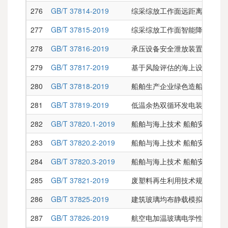
276
GB/T 37814-2019
综采综放工作面远距离供电系
277
GB/T 37815-2019
综采综放工作面智能降尘系统
278
GB/T 37816-2019
承压设备安全泄放装置选用与
279
GB/T 37817-2019
基于风险评估的海上设施结构
280
GB/T 37818-2019
船舶生产企业绿色造船评价指
281
GB/T 37819-2019
低温余热双循环发电装置
282
GB/T 37820.1-2019
船舶与海上技术 船舶安全标志
283
GB/T 37820.2-2019
船舶与海上技术 船舶安全标志
284
GB/T 37820.3-2019
船舶与海上技术 船舶安全标志
285
GB/T 37821-2019
废塑料再生利用技术规范
286
GB/T 37825-2019
建筑玻璃均布静载模拟风压试
287
GB/T 37826-2019
航空电加温玻璃电学性能试验