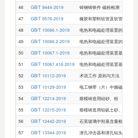
46
GB/T 9444-2019
铸钢铸铁件 磁粉检测
47
GB/T 9576-2019
橡胶和塑料软管及软管组合件
48
GB/T 10066.1-2019
电热和电磁处理装置的试验方法
49
GB/T 10066.2-2019
电热和电磁处理装置的试验方法
50
GB/T 10067.1-2019
电热和电磁处理装置基本技术条
51
GB/T 10067.416-2019
电热和电磁处理装置基本技术条
52
GB/T 10112-2019
术语工作 原则与方法
53
GB/T 10129-2019
电工钢带（片）中频磁性能测
54
GB/T 12214-2019
熔模铸造用硅砂、粉
55
GB/T 12215-2019
熔模铸造用铝矾土砂、粉
56
GB/T 12442-2019
石英玻璃中羟基含量检验方法
57
GB/T 13344-2019
潜孔冲击器和潜孔钻头