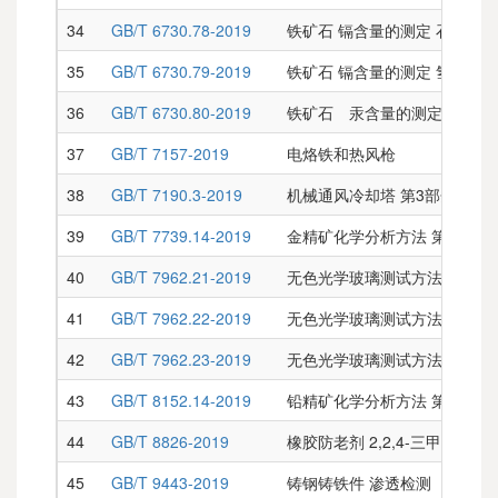
34
GB/T 6730.78-2019
铁矿石 镉含量的测定 石墨炉
35
GB/T 6730.79-2019
铁矿石 镉含量的测定 氢化物
36
GB/T 6730.80-2019
铁矿石 汞含量的测定 冷原
37
GB/T 7157-2019
电烙铁和热风枪
38
GB/T 7190.3-2019
机械通风冷却塔 第3部分：闭
39
GB/T 7739.14-2019
金精矿化学分析方法 第14部
40
GB/T 7962.21-2019
无色光学玻璃测试方法 第21
41
GB/T 7962.22-2019
无色光学玻璃测试方法 第22
42
GB/T 7962.23-2019
无色光学玻璃测试方法 第23
43
GB/T 8152.14-2019
铅精矿化学分析方法 第14部
44
GB/T 8826-2019
橡胶防老剂 2,2,4-三甲基-1
45
GB/T 9443-2019
铸钢铸铁件 渗透检测