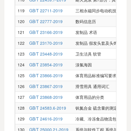
119
GB/T 22711-2019
三相永磁同步电动机技术条件（机
120
GB/T 22777-2019
数码信息历
121
GB/T 23166-2019
发制品 术语
122
GB/T 23170-2019
发制品 假发头套及头饰
123
GB/T 23448-2019
卫生洁具 软管
124
GB/T 23854-2019
溴氯海因
125
GB/T 23866-2019
体育用品标准编写要求
126
GB/T 23867-2019
滑雪用具 通用词汇
127
GB/T 23868-2019
体育用品的分类
128
GB/T 24583.6-2019
钒氮合金 硫含量的测定 红外
129
GB/T 24616-2019
冷藏、冷冻食品物流包装、标
130
GB/T 25000.21-2019
系统与软件工程 系统与软件质量