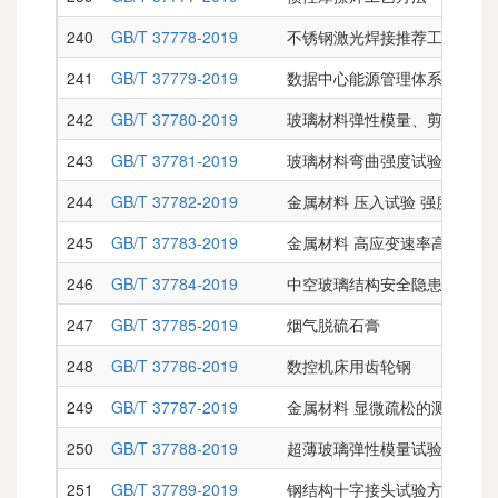
240
GB/T 37778-2019
不锈钢激光焊接推荐工艺规范
241
GB/T 37779-2019
数据中心能源管理体系实施指
242
GB/T 37780-2019
玻璃材料弹性模量、剪切模量
243
GB/T 37781-2019
玻璃材料弯曲强度试验方法
244
GB/T 37782-2019
金属材料 压入试验 强度、硬
245
GB/T 37783-2019
金属材料 高应变速率高温拉伸
246
GB/T 37784-2019
中空玻璃结构安全隐患现场检
247
GB/T 37785-2019
烟气脱硫石膏
248
GB/T 37786-2019
数控机床用齿轮钢
249
GB/T 37787-2019
金属材料 显微疏松的测定 荧
250
GB/T 37788-2019
超薄玻璃弹性模量试验方法
251
GB/T 37789-2019
钢结构十字接头试验方法