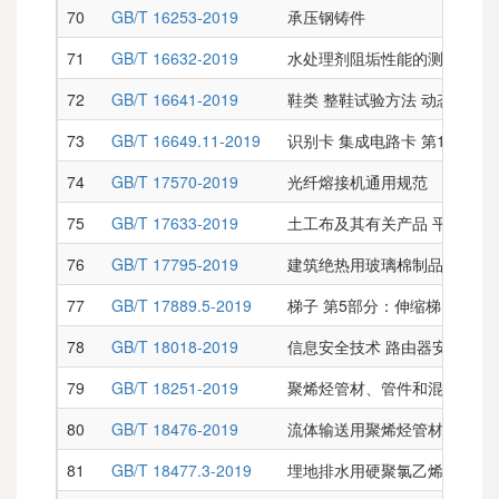
70
GB/T 16253-2019
承压钢铸件
71
GB/T 16632-2019
水处理剂阻垢性能的测定 碳酸
72
GB/T 16641-2019
鞋类 整鞋试验方法 动态防水
73
GB/T 16649.11-2019
识别卡 集成电路卡 第11部
74
GB/T 17570-2019
光纤熔接机通用规范
75
GB/T 17633-2019
土工布及其有关产品 平面内水
76
GB/T 17795-2019
建筑绝热用玻璃棉制品
77
GB/T 17889.5-2019
梯子 第5部分：伸缩梯
78
GB/T 18018-2019
信息安全技术 路由器安全技术
79
GB/T 18251-2019
聚烯烃管材、管件和混配料中
80
GB/T 18476-2019
流体输送用聚烯烃管材 耐裂纹
81
GB/T 18477.3-2019
埋地排水用硬聚氯乙烯（PVC