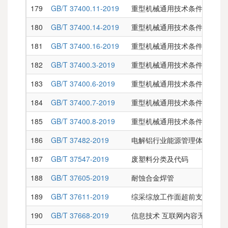
179
GB/T 37400.11-2019
重型机械通用技术条件 第11
180
GB/T 37400.14-2019
重型机械通用技术条件 第14
181
GB/T 37400.16-2019
重型机械通用技术条件 第16
182
GB/T 37400.3-2019
重型机械通用技术条件 第3部
183
GB/T 37400.6-2019
重型机械通用技术条件 第6部
184
GB/T 37400.7-2019
重型机械通用技术条件 第7部
185
GB/T 37400.8-2019
重型机械通用技术条件 第8部
186
GB/T 37482-2019
电解铝行业能源管理体系实施
187
GB/T 37547-2019
废塑料分类及代码
188
GB/T 37605-2019
耐蚀合金焊管
189
GB/T 37611-2019
综采综放工作面超前支护系统
190
GB/T 37668-2019
信息技术 互联网内容无障碍