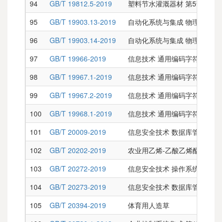
94
GB/T 19812.5-2019
塑料节水灌溉器材 第5部分：
95
GB/T 19903.13-2019
自动化系统与集成 物理设备控
96
GB/T 19903.14-2019
自动化系统与集成 物理设备控
97
GB/T 19966-2019
信息技术 通用编码字符集（基本
98
GB/T 19967.1-2019
信息技术 通用编码字符集（基
99
GB/T 19967.2-2019
信息技术 通用编码字符集（基
100
GB/T 19968.1-2019
信息技术 通用编码字符集（基
101
GB/T 20009-2019
信息安全技术 数据库管理系统
102
GB/T 20202-2019
农业用乙烯-乙酸乙烯酯共聚物
103
GB/T 20272-2019
信息安全技术 操作系统安全技
104
GB/T 20273-2019
信息安全技术 数据库管理系统
105
GB/T 20394-2019
体育用人造草