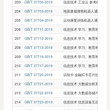
203
GB/T 37700-2019
信息技术 工业云 参考模型
204
GB/T 37703-2019
地面废墟搜救机器人通用技术
205
GB/T 37704-2019
运动康复训练机器人通用技术
206
GB/T 37711-2019
信息技术 学习、教育和培训 
207
GB/T 37712-2019
信息技术 学习、教育和培训 
208
GB/T 37713-2019
信息技术 学习、教育和培训 
209
GB/T 37716-2019
信息技术 学习、教育和培训 
210
GB/T 37717-2019
信息技术 学习、教育和培训 
211
GB/T 37720-2019
识别卡 金融IC卡芯片技术要求
212
GB/T 37721-2019
信息技术 大数据分析系统功能
213
GB/T 37722-2019
信息技术 大数据存储与处理系
214
GB/T 37723-2019
信息技术 信息设备互连 智能