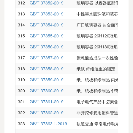
312
GB/T 37852-2019
玻璃容器 以容器底部作基准的
313
GB/T 37853-2019
中性墨水圆珠笔和笔芯
314
GB/T 37854-2019
广口玻璃容器 封合面平面度偏
315
GB/T 37855-2019
玻璃容器 26H126冠形瓶口尺
316
GB/T 37856-2019
玻璃容器 26H180冠形瓶口尺
317
GB/T 37857-2019
聚乳酸热成型一次性验尿杯
318
GB/T 37858-2019
纸浆 纤维湿重的测定
319
GB/T 37859-2019
纸、纸板和纸制品 丙烯酰胺的
320
GB/T 37860-2019
纸、纸板和纸制品 邻苯二甲酸
321
GB/T 37861-2019
电子电气产品中卤素含量的测定
322
GB/T 37862-2019
非开挖修复用塑料管道 总则
323
GB/T 37863.1-2019
轨道交通 牵引电传动系统 第