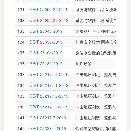
131
GB/T 25000.22-2019
系统与软件工程 系统与软件质量
132
GB/T 25000.23-2019
系统与软件工程 系统与软件质量
133
GB/T 25048-2019
金属材料 管 环拉伸试验方法
134
GB/T 25058-2019
信息安全技术 网络安全等级保
135
GB/T 25104-2019
原油水含量的自动测定 射频法
136
GB/T 25181-2019
预拌砂浆
137
GB/T 25217.10-2019
冲击地压测定、监测与防治方法
138
GB/T 25217.11-2019
冲击地压测定、监测与防治方法
139
GB/T 25217.12-2019
冲击地压测定、监测与防治方法
140
GB/T 25217.13-2019
冲击地压测定、监测与防治方法
141
GB/T 25217.7-2019
冲击地压测定、监测与防治方法
142
GB/T 25338.1-2019
铁路道岔转辙机 第1部分：通