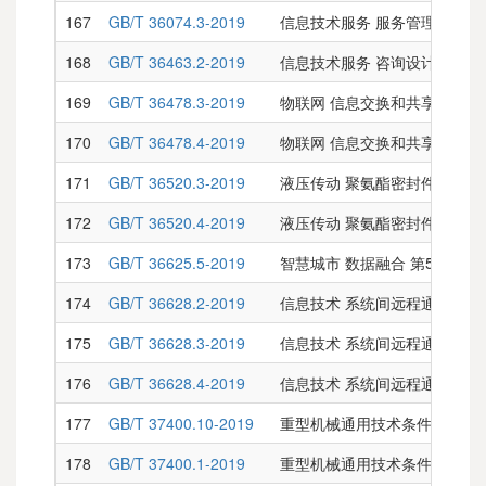
167
GB/T 36074.3-2019
信息技术服务 服务管理 第3
168
GB/T 36463.2-2019
信息技术服务 咨询设计 第2
169
GB/T 36478.3-2019
物联网 信息交换和共享 第3
170
GB/T 36478.4-2019
物联网 信息交换和共享 第4
171
GB/T 36520.3-2019
液压传动 聚氨酯密封件尺寸系
172
GB/T 36520.4-2019
液压传动 聚氨酯密封件尺寸系
173
GB/T 36625.5-2019
智慧城市 数据融合 第5部分
174
GB/T 36628.2-2019
信息技术 系统间远程通信和信
175
GB/T 36628.3-2019
信息技术 系统间远程通信和信
176
GB/T 36628.4-2019
信息技术 系统间远程通信和信
177
GB/T 37400.10-2019
重型机械通用技术条件 第10
178
GB/T 37400.1-2019
重型机械通用技术条件 第1部