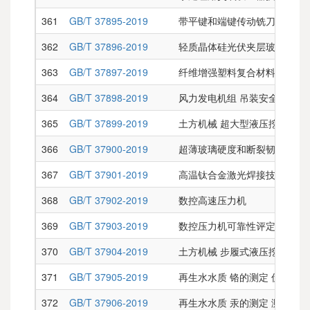
361
GB/T 37895-2019
带平键和端键传动铣刀杆附件
362
GB/T 37896-2019
轻质晶体硅光伏夹层玻璃
363
GB/T 37897-2019
纤维增强塑料复合材料 平板
364
GB/T 37898-2019
风力发电机组 吊装安全技术规
365
GB/T 37899-2019
土方机械 超大型液压挖掘机
366
GB/T 37900-2019
超薄玻璃硬度和断裂韧性试验
367
GB/T 37901-2019
高温钛合金激光焊接技术要求
368
GB/T 37902-2019
数控高速压力机
369
GB/T 37903-2019
数控压力机可靠性评定方法
370
GB/T 37904-2019
土方机械 步履式液压挖掘机
371
GB/T 37905-2019
再生水水质 铬的测定 伏安极
372
GB/T 37906-2019
再生水水质 汞的测定 测汞仪