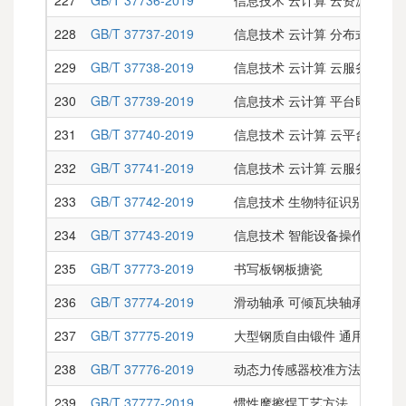
227
GB/T 37736-2019
信息技术 云计算 云资源监控
228
GB/T 37737-2019
信息技术 云计算 分布式块存
229
GB/T 37738-2019
信息技术 云计算 云服务质量
230
GB/T 37739-2019
信息技术 云计算 平台即服务
231
GB/T 37740-2019
信息技术 云计算 云平台间应
232
GB/T 37741-2019
信息技术 云计算 云服务交付
233
GB/T 37742-2019
信息技术 生物特征识别 指纹
234
GB/T 37743-2019
信息技术 智能设备操作系统身
235
GB/T 37773-2019
书写板钢板搪瓷
236
GB/T 37774-2019
滑动轴承 可倾瓦块轴承瓦块材
237
GB/T 37775-2019
大型钢质自由锻件 通用技术规
238
GB/T 37776-2019
动态力传感器校准方法 冲击力
239
GB/T 37777-2019
惯性摩擦焊工艺方法