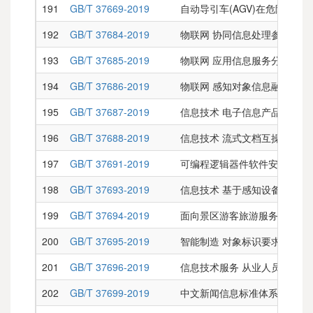
191
GB/T 37669-2019
自动导引车(AGV)在危险生
192
GB/T 37684-2019
物联网 协同信息处理参考模型
193
GB/T 37685-2019
物联网 应用信息服务分类
194
GB/T 37686-2019
物联网 感知对象信息融合模型
195
GB/T 37687-2019
信息技术 电子信息产品用低
196
GB/T 37688-2019
信息技术 流式文档互操作性的
197
GB/T 37691-2019
可编程逻辑器件软件安全性设
198
GB/T 37693-2019
信息技术 基于感知设备的工
199
GB/T 37694-2019
面向景区游客旅游服务管理的
200
GB/T 37695-2019
智能制造 对象标识要求
201
GB/T 37696-2019
信息技术服务 从业人员能力评
202
GB/T 37699-2019
中文新闻信息标准体系建设指