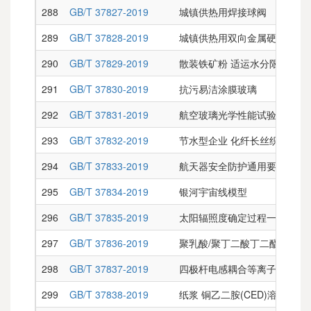
288
GB/T 37827-2019
城镇供热用焊接球阀
289
GB/T 37828-2019
城镇供热用双向金属硬密封蝶
290
GB/T 37829-2019
散装铁矿粉 适运水分限量的测
291
GB/T 37830-2019
抗污易洁涂膜玻璃
292
GB/T 37831-2019
航空玻璃光学性能试验方法
293
GB/T 37832-2019
节水型企业 化纤长丝织造行业
294
GB/T 37833-2019
航天器安全防护通用要求
295
GB/T 37834-2019
银河宇宙线模型
296
GB/T 37835-2019
太阳辐照度确定过程一般要求
297
GB/T 37836-2019
聚乳酸/聚丁二酸丁二酯复合材
298
GB/T 37837-2019
四极杆电感耦合等离子体质谱
299
GB/T 37838-2019
纸浆 铜乙二胺(CED)溶液动