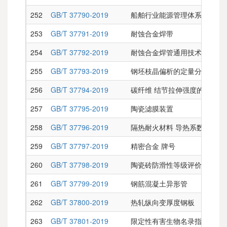
252
GB/T 37790-2019
船舶行业能源管理体系实施指
253
GB/T 37791-2019
耐蚀合金焊带
254
GB/T 37792-2019
耐蚀合金焊管通用技术条件
255
GB/T 37793-2019
钢坯枝晶偏析的定量分析方法
256
GB/T 37794-2019
碳纤维 结节拉伸强度的测定
257
GB/T 37795-2019
陶瓷滤膜装置
258
GB/T 37796-2019
隔热耐火材料 导热系数试验方
259
GB/T 37797-2019
精密合金 牌号
260
GB/T 37798-2019
陶瓷砖防滑性等级评价
261
GB/T 37799-2019
钢筋混凝土异形管
262
GB/T 37800-2019
热轧纵向变厚度钢板
263
GB/T 37801-2019
限定性有害生物名录指南